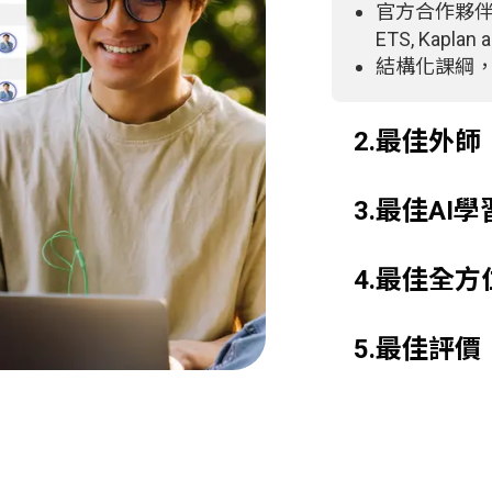
官方合作夥伴：Bar
ETS, Kaplan 
結構化課綱
2.最佳外師
3.最佳AI
4.最佳全
5.最佳評價
®
學生滿意度高
4.7 Trustpi
4.8 Google