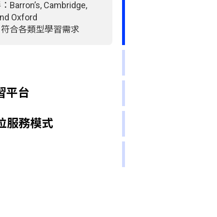
ron’s, Cambridge,
and Oxford
，符合各類型學習需求
學習平台
方位服務模式
®
達97%
lot-教師評分
 Review-學員評分