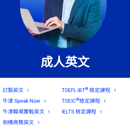
成人英文
®
訂製英文
TOEFL iBT
檢定課程
®
牛津 Speak Now
TOEIC
檢定課程
牛津職場實戰英文
IELTS 檢定課程
劍橋商務英文