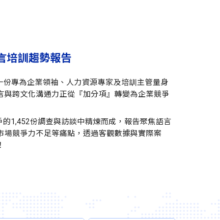
言培訓趨勢報告
勢報告》是一份專為企業領袖、人力資源專家及培訓主管量身
言與跨文化溝通力正從『加分項』轉變為企業競爭
s企業客戶的1,452份調查與訪談中精煉而成，報告聚焦語言
市場競爭力不足等痛點，透過客觀數據與實際案
！