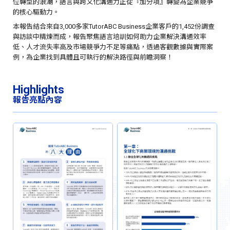
位轉型的浪潮，語言與跨文化溝通力正從『加分項』轉變為企業競爭
的核心驅動力。
本報告結合來自3,000多家TutorABC Business企業客戶的1,452份調查
與訪談中精煉而成，報告聚焦語言培訓如何助力企業解決溝通效率
低、人才流失率高及市場競爭力不足等痛點，透過客觀數據與實際案
例，為企業找到具體且可執行的解決路徑與前瞻洞察！
Highlights
報告亮點內容