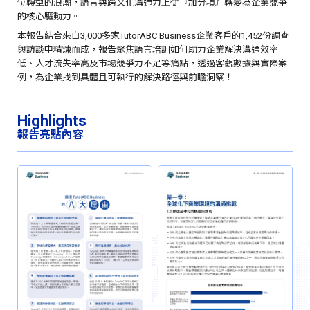
位轉型的浪潮，語言與跨文化溝通力正從『加分項』轉變為企業競爭
的核心驅動力。
本報告結合來自3,000多家TutorABC Business企業客戶的1,452份調查
與訪談中精煉而成，報告聚焦語言培訓如何助力企業解決溝通效率
低、人才流失率高及市場競爭力不足等痛點，透過客觀數據與實際案
例，為企業找到具體且可執行的解決路徑與前瞻洞察！
Highlights
報告亮點內容