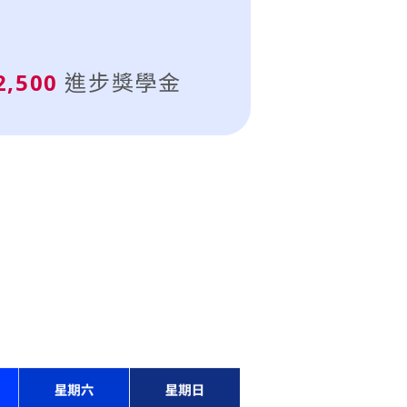
2,500
進步獎學金