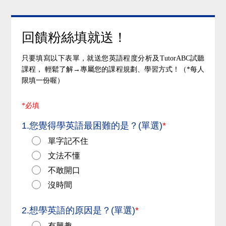
回饋粉絲填就送！
只要填寫以下表單，就送您英語程度分析及TutorABC試聽
課程， 輕鬆了解→專屬您的課程規劃、學習方式！（*每人
限填一份喔）
*必填
1.您覺得學英語最困難的是？(單選)
*
單字記不住
文法不懂
不敢開口
沒時間
2.想學英語的原因是？(單選)
*
有興趣